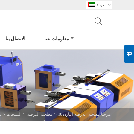

العربية
معلومات عنا
الاتصال بنا

18مرحبا مطحنة الدرفلة الباردة
>
مطحنة الدرفلة
>
المنتجات
>
م