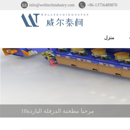


info@welltechindustry.com
+86-13756489870
منزل
18مرحبا مطحنة الدرفلة الباردة