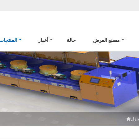
مصنع العرض
حالة
أخبار
المنتجات

نزل