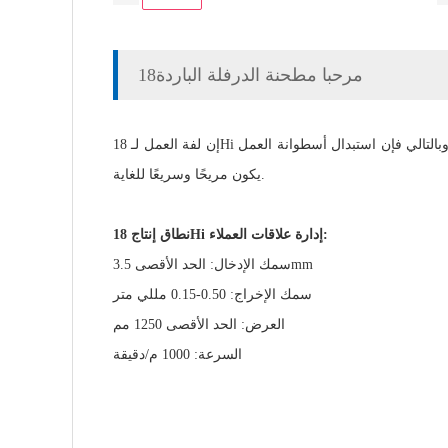
18مرحبا مطحنة الدرفلة الباردة
إن لفة العمل لـ 18Hi إدارة علاقات العملاء صغيرة وهي عبارة عن مواد سبائكية خاصة ذات صلابة عالية. وأسطوانة العمل لا تحتوي على مقعد محمل أو محمل، وبالتالي فإن استبدال أسطوانة العمل
يكون مريحًا وسريعًا للغاية.
نطاق إنتاج 18Hi إدارة علاقات العملاء:
سمك الإدخال: الحد الأقصى 3.5mm
سمك الإخراج: 0.50-0.15 مللي متر
العرض: الحد الأقصى 1250 مم
السرعة: 1000 م/دقيقة