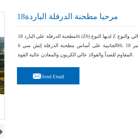
18مرحبا مطحنة الدرفلة الباردة
مطحنة الدرفلة على البارد 18hi (Z6) لديها النوع Z العالي والنوع S6 العالي، وتمتلك 4 مجموعات من أجهزة الدعم
الجانبية على أساس مطحنة الدرفلة إتش سي 6Hi. يعتبر 18Hi إدارة علاقات العملاء مناسبًا لمعالجة الفولاذ
المقاوم للصدأ والفولاذ عالي الكربون والمعادن عالية القوة.

Send Email